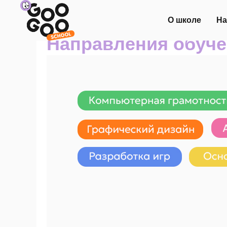
О школе
На
Направления обуч